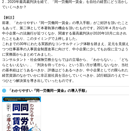
2．2020年最高裁判決を経て、「同一労働同一賃金」を自社の経営にどう活かし
ていくべきか？
【解説】
前著、「わかりやすい『同一労働同一賃金』の導入手順」がご好評を頂いたこと
もあって、第二弾として本著執筆の機会を頂いたものです。2021年４月からの
中小企業への法施行が近づくなか、関連する最高裁判決が2020年10月に出され
たこともあり、このタイミングで上梓しました。
これまでの30年にわたる実践的なコンサルティング体験を踏まえ、足元を見据え
つつ仕事基準の人事賃金制度改革に向けて、中小企業に少しでもお役に立つよう
に実務面からまとめてみました。
コンサルタント・社会保険労務士ならではの立場から、「わからない」、「どち
らともいえない」、「判決を待ってから」という言い方が通用しないなか、当社
の基本給はどうあるべきか、評価はどうあるべきか、中小企業としての限られた
経営資源のなかでいかに非正規社員を活かしていくべきか、試行錯誤のうえで一
つひとつ解決策を導き出していったものです。
「わかりやすい『同一労働同一賃金』の導入手順」