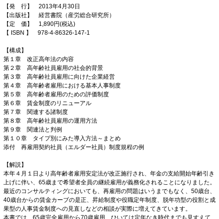
【発 行】 2013年4月30日
【出版社】 経営書院（産労総合研究所）
【定 価】 1,890円(税込)
【 ISBN 】 978-4-86326-147-1
【構成】
第１章 改正高年法の内容
第２章 高年齢社員雇用の社会的背景
第３章 高年齢社員雇用に向けた企業経営
第４章 高年齢者雇用における基本人事制度
第５章 高年齢者雇用のための評価制度
第６章 賃金制度のリニューアル
第７章 関連する諸制度
第８章 高年齢社員雇用の運用方法
第９章 関連法と判例
第１０章 タイプ別にみた導入方法～まとめ
添付 再雇用契約社員（エルダー社員）制度規程の例
【解説】
本年４月１日より高年齢者雇用安定法が改正施行され、年金の支給開始年齢引き
上げに伴い、65歳まで希望者全員の継続雇用が義務化されることになりました。
最近のコンサルティングにおいても、再雇用の問題はいうまでもなく、50歳台、
40歳台からの賃金カーブの是正、昇給制度や役職定年制度、脱年功型の役割と成
果型の人事賃金制度への見直しなどの相談が実際に増えてきています。
本書では、65歳完全雇用から70歳雇用、ひいては定年なき時代までも見すえて