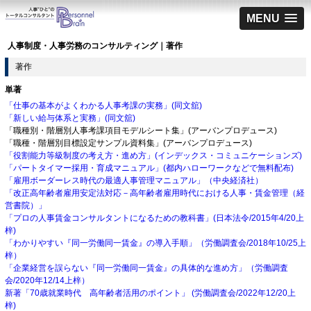
MENU
人事制度・人事労務のコンサルティング｜著作
著作
単著
「仕事の基本がよくわかる人事考課の実務」(同文舘)
「新しい給与体系と実務」(同文舘)
「職種別・階層別人事考課項目モデルシート集」(アーバンプロデュース)
「職種・階層別目標設定サンプル資料集」(アーバンプロデュース)
「役割能力等級制度の考え方・進め方」(インデックス・コミュニケーションズ)
「パートタイマー採用・育成マニュアル」(都内ハローワークなどで無料配布)
「雇用ボーダーレス時代の最適人事管理マニュアル」（中央経済社）
「改正高年齢者雇用安定法対応－高年齢者雇用時代における人事・賃金管理（経
営書院）」
「プロの人事賃金コンサルタントになるための教科書」(日本法令/2015年4/20上
梓)
「わかりやすい『同一労働同一賃金』の導入手順」（労働調査会/2018年10/25上
梓）
「企業経営を誤らない『同一労働同一賃金』の具体的な進め方」（労働調査
会/2020年12/14上梓）
新著「70歳就業時代 高年齢者活用のポイント」 (労働調査会/2022年12/20上
梓)