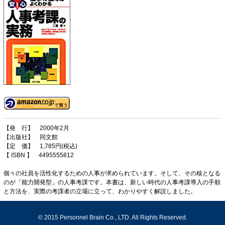
【発 行】 2000年2月
【出版社】 同文館
【定 価】 1,785円(税込)
【 ISBN 】 4495555812
個々の社員を活性化するための人事が求められています。そして、その核となる
のが「能力開発型」の人事考課です。本書は、新しい時代の人事考課導入の手順
と方法を、実際の考課者の立場に立って、わかりやすく解説しました。
© 2015 Personnel Brain Co., LTD. All Rights Reserved.