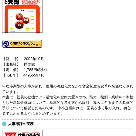
【発 行】 2002年10月
【出版社】 同文館
【定 価】 1,785円(税込)
【 ISBN 】 4495559710
年功序列型の人事が崩れ、雇用の流動化のなかで賃金制度も変革を余儀なくされ
ています。
本書は、社員の動機づけ－活性化を念頭に置きつつ、能力・役割・業績を３本柱
とした新賃金体系について、基本的な考え方から設計、導入に至るまでの具体的
手順について解説したものです。 中小企業向けに、図表を多く取り入れ、初心
者でもわかるようにまとめています。
人事考課の実務