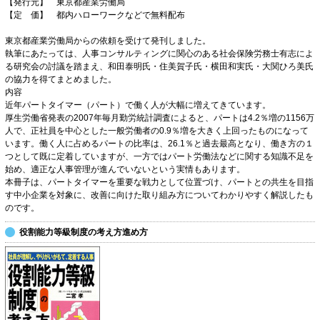
【発行元】 東京都産業労働局
【定 価】 都内ハローワークなどで無料配布
東京都産業労働局からの依頼を受けて発刊しました。
執筆にあたっては、人事コンサルティングに関心のある社会保険労務士有志によ
る研究会の討議を踏まえ、和田泰明氏・住美賀子氏・横田和実氏・大関ひろ美氏
の協力を得てまとめました。
内容
近年パートタイマー（パート）で働く人が大幅に増えてきています。
厚生労働省発表の2007年毎月勤労統計調査によると、パートは4.2％増の1156万
人で、正社員を中心とした一般労働者の0.9％増を大きく上回ったものになって
います。働く人に占めるパートの比率は、26.1％と過去最高となり、働き方の１
つとして既に定着していますが、一方ではパート労働法などに関する知識不足を
始め、適正な人事管理が進んでいないという実情もあります。
本冊子は、パートタイマーを重要な戦力として位置づけ、パートとの共生を目指
す中小企業を対象に、改善に向けた取り組み方についてわかりやすく解説したも
のです。
役割能力等級制度の考え方進め方