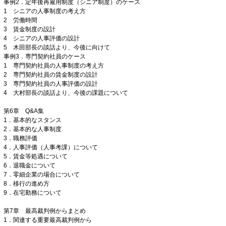
事例2．定年後再雇用制度（シニア制度）のケース
1 シニアの人事制度の考え方
2 労働時間
3 賃金制度の設計
4 シニアの人事評価の設計
5 木田部長の談話より、今後に向けて
事例3．専門契約社員のケース
1 専門契約社員の人事制度の考え方
2 専門契約社員の賃金制度の設計
3 専門契約社員の人事評価の設計
4 大村部長の談話より、今後の課題について
第6章 Q&A集
1．基本的なスタンス
2．基本的な人事制度
3．職務評価
4．人事評価（人事考課）について
5．賃金等処遇について
6．退職金について
7．零細企業の場合について
8．移行の進め方
9．在宅勤務について
第7章 最高裁判例からまとめ
1．関連する重要最高裁判例から