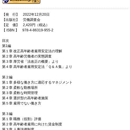
【発 行】 2022年12月20日
【出版社】 労働調査会
【定 価】 2,420円（税込）
【 ISBN 】 978-4-86319-955-2
目次
第1編
第１章 改正高年齢者雇用安定法の理解
第２章 高年齢労働者の実態調査
第３章 厚労省「法改正の概要」より
第４章 高年齢者雇用安定法「Ｑ＆Ａ集」より
第２編
第１章 多様な働き方に適応するマネジメント
第２章 柔軟な勤務場所
第３章 柔軟な時間管理
第４章 選択型の高年齢者施策
第５章 雇用でない働き方
第３編
第１章 職務（役割）評価
第２章 高年齢者雇用に向けた賃金制度
第３章 人事評価制度