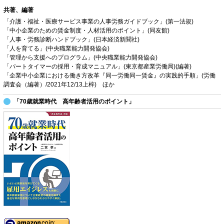
共著、編著
「介護・福祉・医療サービス事業の人事労務ガイドブック」(第一法規)
「中小企業のための賃金制度・人材活用のポイント」(同友館)
「人事・労務診断ハンドブック」(日本経済新聞社)
「人を育てる」(中央職業能力開発協会)
「管理から支援へのプログラム」(中央職業能力開発協会)
「パートタイマーの採用・育成マニュアル」(東京都産業労働局)(編著)
「企業中小企業における働き方改革『同一労働同一賃金』の実践的手順」(労働
調査会（編著）/2021年12/13上梓) ほか
「70歳就業時代 高年齢者活用のポイント」