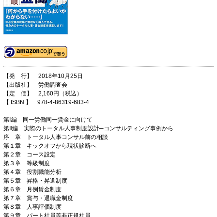
【発 行】 2018年10月25日
【出版社】 労働調査会
【定 価】 2,160円（税込）
【 ISBN 】 978-4-86319-683-4
第Ⅰ編 同一労働同一賃金に向けて
第Ⅱ編 実際のトータル人事制度設計─コンサルティング事例から
序 章 トータル人事コンサル前の相談
第１章 キックオフから現状診断へ
第２章 コース設定
第３章 等級制度
第４章 役割職能分析
第５章 昇格・昇進制度
第６章 月例賃金制度
第７章 賞与・退職金制度
第８章 人事評価制度
第９章 パート社員等非正規社員