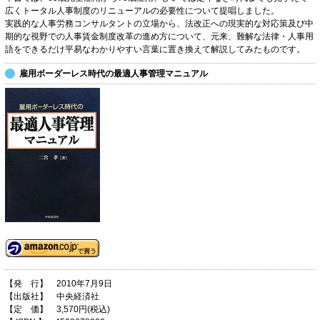
広くトータル人事制度のリニューアルの必要性について提唱しました。
実践的な人事労務コンサルタントの立場から、法改正への現実的な対応策及び中
期的な視野での人事賃金制度改革の進め方について、元来、難解な法律・人事用
語をできるだけ平易なわかりやすい言葉に置き換えて解説してみたものです。
雇用ボーダーレス時代の最適人事管理マニュアル
【発 行】 2010年7月9日
【出版社】 中央経済社
【定 価】 3,570円(税込)