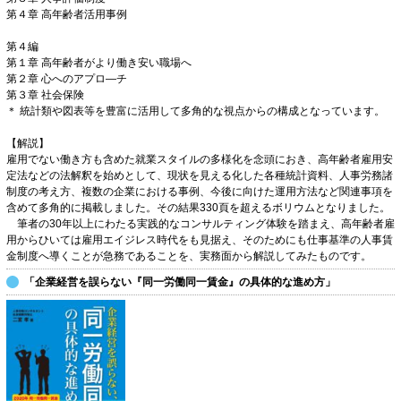
第４章 高年齢者活用事例
第４編
第１章 高年齢者がより働き安い職場へ
第２章 心へのアプロ―チ
第３章 社会保険
＊ 統計類や図表等を豊富に活用して多角的な視点からの構成となっています。
【解説】
雇用でない働き方も含めた就業スタイルの多様化を念頭におき、高年齢者雇用安
定法などの法解釈を始めとして、現状を見える化した各種統計資料、人事労務諸
制度の考え方、複数の企業における事例、今後に向けた運用方法など関連事項を
含めて多角的に掲載しました。その結果330頁を超えるボリウムとなりました。
筆者の30年以上にわたる実践的なコンサルティング体験を踏まえ、高年齢者雇
用からひいては雇用エイジレス時代をも見据え、そのためにも仕事基準の人事賃
金制度へ導くことが急務であることを、実務面から解説してみたものです。
「企業経営を誤らない『同一労働同一賃金』の具体的な進め方」