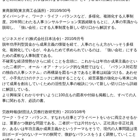
東商新聞(東京商工会議所)・2010/9/30号
ダイバーシティ、ワーク・ライフ・バランスなど、多様化、複雑化する人事制
度。20年間にわたる人事コンサルテーション実践経験をもとに、人事の常識から
脱却し、「強い会社」にする人事制度を新しい切り口から解説する。
ビジネスガイド(株式会社日本法令)・2010/9月号
脱年功序列型賃金から成果主義の懐疑を経て、人事のとらえ方がいっそう多様
化、複雑化しているが、今あらためて求められているのは、「強い会社」にする
ための柔軟な人事制度である。
不確実な経済情勢がさらに続くことを念頭に、これからは年功か成果主義かとい
った二者択一、オール・オア・ナッシング的な発想ではなく、「バランス対応型
の独自の人事システム」の再構築を図るべきであると著者は結論づける。あわせ
て、小手先だけのテクニックに終始することなく、経営基盤の強化から将来に向
けて成果を創出していくための活性型人事の秘訣について新しい切り口から詳細
に解説している。
より興味深くわかりやすいように100点もの図表や付録も掲載した、すべての人
事に関わる方、必読の書。
労政時報(財団法人労務行政研究所)・2010/10/8号
ワーク・ライフ・バランス、すなわち仕事とプライベートをいかに両立させるか
は、重要かつ微妙な問題である。二者択一では片付かない。正社員か非正社員
か、あるいは年功主義か成果主義かというテーマもそうで、現代の人事問題は境
目(ボーダー)のないテーマの狭間で、微妙なバランスをうまく調整していくこと