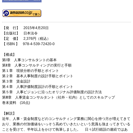
【発 行】 2015年4月20日
【出版社】 日本法令
【定 価】 2,376円（税込）
【 ISBN 】 978-4-539-72420-0
【構成】
第Ⅰ章 人事コンサルタントの基本
第Ⅱ章 人事コンサルティングの実行と手順
第１章 現状分析の手順とポイント
第２章 基本人事制度の設計手順とポイント
第３章 賃金設計
第４章 人事評価制度設計の手順とポイント
第５章 人事ビジョンに沿ったオリジナル評価制度の設計方法
第Ⅲ章 人事賃金コンサルタント（社外・社内）としてのスキルアップ
巻末資料 (16点)
【解説】
近年、人事・賃金制度などのコンサルティング業務に関心を持つ方が増えてきて
おり、業務の付加価値をいっそう高めていきたいという意識も強まってきている
ことを受けて、半年以上をかけて執筆しました。 日々試行錯誤の連続ではあ