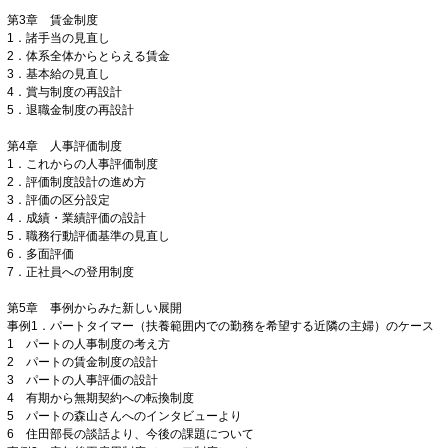
第3章 賃金制度
1．諸手当の見直し
2．体系全体からとらえる賃金
3．基本給の見直し
4．賞与制度の再設計
5．退職金制度の再設計
第4章 人事評価制度
1．これからの人事評価制度
2．評価制度設計の進め方
3．評価の区分設定
4．成績・業績評価の設計
5．職務行動評価基準の見直し
6．多面評価
7．正社員への登用制度
第5章 事例からみた新しい展開
事例1．パートタイマー（扶養範囲内での勤務を希望する近隣の主婦）のケース
1 パートの人事制度の考え方
2 パートの賃金制度の設計
3 パートの人事評価の設計
4 有期から無期契約への転換制度
5 パートの森山さんへのインタビューより
6 住田部長の談話より、今後の課題について