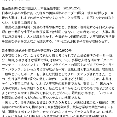
生産性新聞(公益財団法人日本生産性本部)・2010/8/25号
日本の人事の世界にあった従来の価値基準のボーダー(区分・境目)が揺らぎ、今
後の人事はこれまでのボーダーがなくなったことを意識し、対応しなければなら
ない、と著者は強調する。
「雇用の形態や期間・賃金の体系や条件など、多様化・複雑化する今日の人事管
理には一元的な小手先の制度改革では対応できない」との考えのもと、人事の基
本に原点回帰し、人と組織を生かす、今日的かつ納得性の高い人事制度の再構築
を豊富な事例を交えながら詳説する。100点に及ぶ図表や付録が理解を促す。
賃金事情(株式会社産労総合研究所)・2010/9/20号
人事管理において、これまであたり前と考えられてきた価値基準のボーダー(区
分・境目)がさまざまな場面で揺らぎ始めている。多様な人材を活かす「ダイバ
ーシティ・マネジメント」、仕事とプライベートの調和をめざす「ワーク・ライ
フ・バランス」といった考え方が広がる一方、正規社員と非正規社員、管理職と
一般職といったボーダーも、新たな問題としてクローズアップされてきた。こ
の、先行き不透明で変化の激しい時代に、人事はどう対応していくか。本書は、
そうした要望に応える、いわば人事管理の教科書である。著者は、“「囚われた
人事の常識」からの脱却を図り、新たな切り口からこれまでのモヤモヤが消える
ようにわかりやすく興味深く解説"したと述べる。最終的な目標は、「バランス
対応型の柔軟性ある独自の人事システム」の構築である。
一例として、著者の勧める賃金システムをみると、月例給は能力給・役割給・業
績給の3つの要素から構成される複合型賃金体系、賞与は業績連動型のポイント
制、退職金はポイント制だ。奇をてらわないオーソドックスな書きぶりに好感。
まとめに置かれた“人事は偉大なる常識の世界"という著者の言葉が胸に残る。