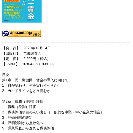
【発 行】 2020年12月14日
【出版社】 労働調査会
【定 価】 2,200円（税込）
【 ISBN 】 978-4-86319-802-9
目次
第1章 同一労働同一賃金の導入に向けて
1．何が変わり、何を実行すべきか
2．ガイドラインをどう読むか
第2章 職務（役割）評価
1．職務（役割）評価
2．職務評価項目の洗い出し（一般的な中堅・中小企業の場合）
3．評価段階の設定
4．評価段階から点数化へ
5．課業調査から進める職務評価