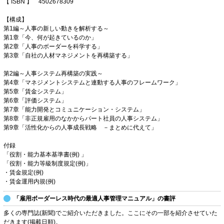
【 ISBN 】 4502678309
【構成】
第1編～人事の新しい動きを解析する～
第1章「今、何が起きているのか」
第2章「人事のボーダーを科学する」
第3章「自社の人材マネジメントを再構築する」
第2編～人事システム再構築の実践～
第4章「マネジメントシステムと連動する人事のフレームワーク」
第5章「賃金システム」
第6章「評価システム」
第7章「能力開発とコミュニケーション・システム」
第8章「非正規雇用のなかからパート社員の人事システム」
第9章「活性化からの人事成長戦略 －まとめに代えて」
付録
「役割・能力基本基準書(例) 」
「役割・能力等級制度規定(例)」
・賃金規定(例)
・賃金運用内規(例)
「雇用ボーダーレス時代の最適人事管理マニュアル」の書評
多くの専門誌(新聞)でご紹介いただきました。ここにその一部を紹介させていた
だきます(掲載日順)。